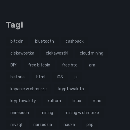
Tagi
bitcoin
bluetooth
cashback
ciekawostka
ciekawostki
cloud mining
DIY
free bitcoin
free btc
gra
historia
html
iOS
js
kopanie w chmurze
kryptowaluta
kryptowaluty
kultura
linux
mac
minepeon
mining
mining w chmurze
mysql
narzedzia
nauka
php