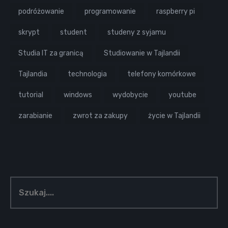
podróżowanie
programowanie
raspberry pi
skrypt
student
studeny z syjamu
Studia IT za granicą
Studiowanie w Tajlandii
Tajlandia
technologia
telefony komórkowe
tutorial
windows
wydobycie
youtube
zarabianie
zwrot za zakupy
życie w Tajlandii