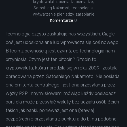
kryptowaluta
,
pieniadz
,
pieniadze
,
Satoshieg Nakamot
,
technologia
,
wytwarzanie pieniedzy
,
zarabianie
Komentarze
0
Technologia często zaskakuje nas wszystkich. Ciągle
coś jest udoskonalane lub wprowadza się coś nowego.
Bitcoin z pewnością jest czymś, co technologia nam
przyniosła. Czym jest ten bitcoin? Bitcoin to
kryptowaluta, która narodzila się w roku 2009 i zostala
opracowana przez Satoshiego Nakamoto. Nie posiada
ona emitenta centralnego i jest ona przesyłana przez
węzły P2P. Innymi słowami mówiąc każdy posiadacz
portfela może przesyłać walutę bez udziału osób 3cich
takich jak banki, ponieważ jest ona (prawie)
bezpośrednio przesyłana z punktu a do b, na podobnej