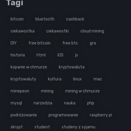
Tagi
bitcoin
bluetooth
cashback
ciekawostka
ciekawostki
cloud mining
DIY
free bitcoin
free btc
gra
historia
html
iOS
js
kopanie w chmurze
kryptowaluta
kryptowaluty
kultura
linux
mac
minepeon
mining
mining w chmurze
mysql
narzedzia
nauka
php
podróżowanie
programowanie
raspberry pi
skrypt
student
studeny z syjamu