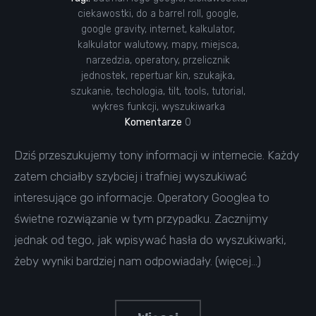
ciekawostki
,
do a barrel roll
,
google
,
google gravity
,
internet
,
kalkulator
,
kalkulator walutowy
,
mapy
,
miejsca
,
narzedzia
,
operatory
,
przelicznik
jednostek
,
repertuar kin
,
szukajka
,
szukanie
,
techologia
,
tilt
,
tools
,
tutorial
,
wykres funkcji
,
wyszukiwarka
Komentarze
0
Dziś przeszukujemy tony informacji w internecie. Każdy
zatem chciałby szybciej i trafniej wyszukiwać
interesujące go informacje. Operatory Googlea to
świetne rozwiązanie w tym przypadku. Zacznijmy
jednak od tego, jak wpisywać hasła do wyszukiwarki,
żeby wyniki bardziej nam odpowiadały. (więcej…)