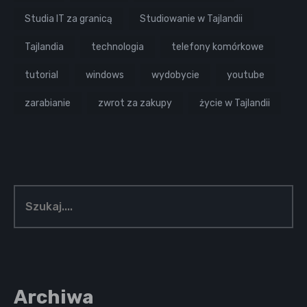
Studia IT za granicą
Studiowanie w Tajlandii
Tajlandia
technologia
telefony komórkowe
tutorial
windows
wydobycie
youtube
zarabianie
zwrot za zakupy
życie w Tajlandii
Archiwa