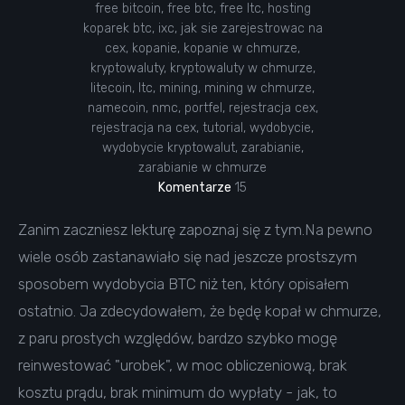
free bitcoin
,
free btc
,
free ltc
,
hosting
koparek btc
,
ixc
,
jak sie zarejestrowac na
cex
,
kopanie
,
kopanie w chmurze
,
kryptowaluty
,
kryptowaluty w chmurze
,
litecoin
,
ltc
,
mining
,
mining w chmurze
,
namecoin
,
nmc
,
portfel
,
rejestracja cex
,
rejestracja na cex
,
tutorial
,
wydobycie
,
wydobycie kryptowalut
,
zarabianie
,
zarabianie w chmurze
Komentarze
15
Zanim zaczniesz lekturę zapoznaj się z tym.Na pewno
wiele osób zastanawiało się nad jeszcze prostszym
sposobem wydobycia BTC niż ten, który opisałem
ostatnio. Ja zdecydowałem, że będę kopał w chmurze,
z paru prostych względów, bardzo szybko mogę
reinwestować "urobek", w moc obliczeniową, brak
kosztu prądu, brak minimum do wypłaty - jak, to