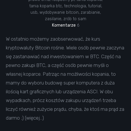
tania koparka btc
,
technologia
,
tutorial
,
usb
,
wydobywanie bitcoin
,
zarabianie
,
zasilanie
,
zrób to sam
Komentarze
6
W ostatnio możemy zaobserwować, że kurs
kryptowaluty Bitcoin rośnie. Wiele osób pewnie zaczyna
się zastanawiać nad inwestowaniem w BTC. Część na
pewno zakupi BTC, a część osób pewnie myśli o
własnej koparce. Patrząc na możliwości kopania, to
mamy do wyboru budowę super komputera z duża
ilością kart graficznych lub urządzenia ASCI. W obu
wypadkach, prócz kosztów zakupu urządzeń trzeba
liczyć również zużycie prądu, chyba, że ktoś ma prąd za
darmo ;) (więcej…)