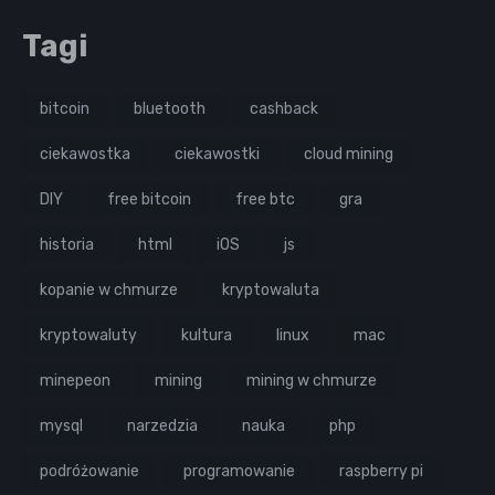
Tagi
bitcoin
bluetooth
cashback
ciekawostka
ciekawostki
cloud mining
DIY
free bitcoin
free btc
gra
historia
html
iOS
js
kopanie w chmurze
kryptowaluta
kryptowaluty
kultura
linux
mac
minepeon
mining
mining w chmurze
mysql
narzedzia
nauka
php
podróżowanie
programowanie
raspberry pi