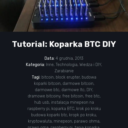
Tutorial: Koparka BTC DIY
Data:
4 grudnia, 2013
Kategoria:
Inne
,
Technologia
,
Wiedza i DIY
,
Zarabianie
Tagi:
bitcoin
,
block erupter
,
budowa
koparki bitcoin
,
darmowe bitcoin
,
darmowe btc
,
darmowe ltc
,
DIY
,
dramowe bitcoiny
,
free bitcoin
,
free btc
,
hub usb
,
instalacja minepeon na
raspberry pi
,
koparka BTC
,
krok po kroku
budowa koparki btc
,
kropk po kroku
,
kryptowaluta
,
minepeon
,
parawo ohma
,
prawo oma
,
raspberry pi
,
tania koparka
,