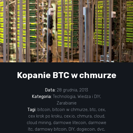
Kopanie BTC w chmurze
Data:
28 grudnia, 2013
Kategoria:
Technologia
,
Wiedza i DIY
,
Zarabianie
Tagi:
bitcoin
,
bitcoin w chmurze
,
btc
,
cex
,
cex krok po kroku
,
cex.io
,
chmura
,
cloud
,
cloud mining
,
darmowe litecoin
,
darmowe
ltc
,
darmowy bitcoin
,
DIY
,
dogiecoin
,
dvc
,