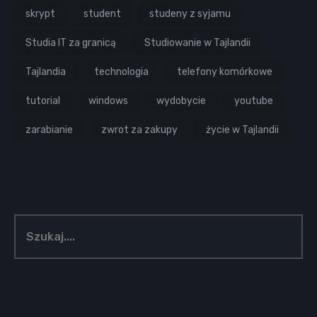
skrypt
student
studeny z syjamu
Studia IT za granicą
Studiowanie w Tajlandii
Tajlandia
technologia
telefony komórkowe
tutorial
windows
wydobycie
youtube
zarabianie
zwrot za zakupy
życie w Tajlandii