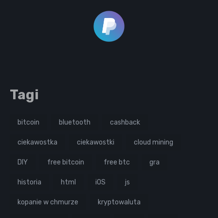
Tagi
bitcoin
bluetooth
cashback
ciekawostka
ciekawostki
cloud mining
DIY
free bitcoin
free btc
gra
historia
html
iOS
js
kopanie w chmurze
kryptowaluta