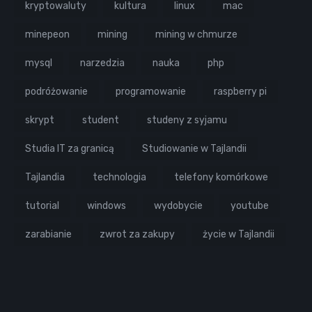
kryptowaluty
kultura
linux
mac
minepeon
mining
mining w chmurze
mysql
narzedzia
nauka
php
podróżowanie
programowanie
raspberry pi
skrypt
student
studeny z syjamu
Studia IT za granicą
Studiowanie w Tajlandii
Tajlandia
technologia
telefony komórkowe
tutorial
windows
wydobycie
youtube
zarabianie
zwrot za zakupy
życie w Tajlandii