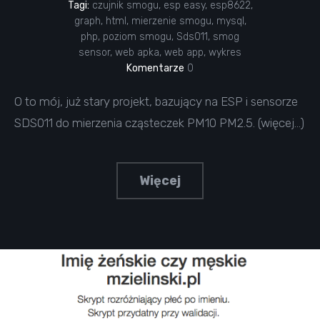
Tagi:
czujnik smogu
,
esp easy
,
esp8622
,
graph
,
html
,
mierzenie smogu
,
mysql
,
php
,
poziom smogu
,
Sds011
,
smog
sensor
,
web apka
,
web app
,
wykres
Komentarze
0
O to mój, już stary projekt, bazujący na ESP i sensorze
SDS011 do mierzenia cząsteczek PM10 PM2.5. (więcej…)
Więcej