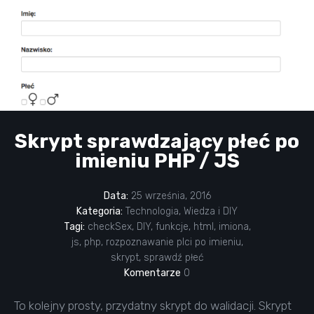
Skrypt sprawdzający płeć po
imieniu PHP / JS
Data:
25 września, 2016
Kategoria:
Technologia
,
Wiedza i DIY
Tagi:
checkSex
,
DIY
,
funkcje
,
html
,
imiona
,
js
,
php
,
rozpoznawanie plci po imieniu
,
skrypt
,
sprawdź płeć
Komentarze
0
To kolejny prosty, przydatny skrypt do walidacji. Skrypt