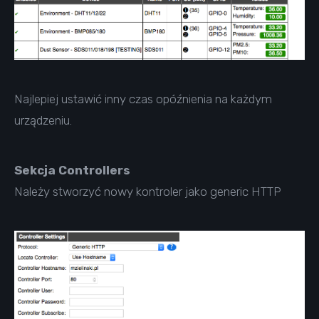
Najlepiej ustawić inny czas opóźnienia na każdym
urządzeniu.
Sekcja Controllers
Należy stworzyć nowy kontroler jako generic HTTP