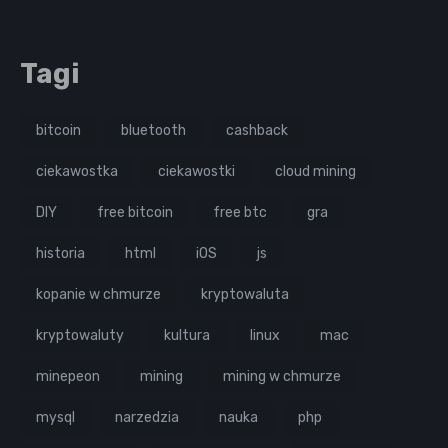
Tagi
bitcoin
bluetooth
cashback
ciekawostka
ciekawostki
cloud mining
DIY
free bitcoin
free btc
gra
historia
html
iOS
js
kopanie w chmurze
kryptowaluta
kryptowaluty
kultura
linux
mac
minepeon
mining
mining w chmurze
mysql
narzedzia
nauka
php