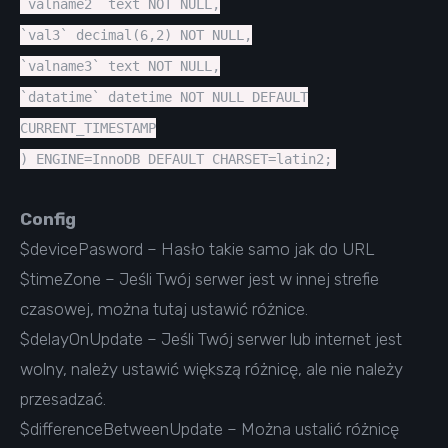
`valname2` text NOT NULL,
`val3` decimal(6,2) NOT NULL,
`valname3` text NOT NULL,
`datatime` datetime NOT NULL DEFAULT
CURRENT_TIMESTAMP
) ENGINE=InnoDB DEFAULT CHARSET=latin2;
Config
$devicePasword – Hasło takie samo jak do URL
$timeZone – Jeśli Twój serwer jest w innej strefie
czasowej, można tutaj ustawić różnice.
$delayOnUpdate – Jeśli Twój serwer lub internet jest
wolny, należy ustawić większą różnicę, ale nie należy
przesadzać.
$differenceBetweenUpdate – Można ustalić różnicę