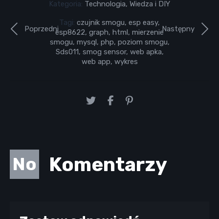
Kategoria:
Technologia
,
Wiedza i DIY
Tagi:
czujnik smogu
,
esp easy
,
Poprzedni
Następny
esp8622
,
graph
,
html
,
mierzenie
smogu
,
mysql
,
php
,
poziom smogu
,
Sds011
,
smog sensor
,
web apka
,
web app
,
wykres
Komentarzy
No