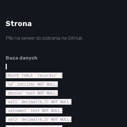
Strona
Pliki na serwer do pobrania na
GitHub
.
Baza danych
CREATE TABLE `records2` (
`id` int(128) NOT NULL,
`device` text NOT NULL,
`val1` decimal(6,2) NOT NULL,
`valname1` text NOT NULL,
`val2` decimal(6,2) NOT NULL,