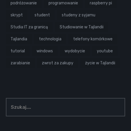
podróżowanie
programowanie
raspberry pi
skrypt
student
studeny z syjamu
Studia IT za granicą
Studiowanie w Tajlandii
Tajlandia
technologia
telefony komórkowe
tutorial
windows
wydobycie
youtube
zarabianie
zwrot za zakupy
życie w Tajlandii