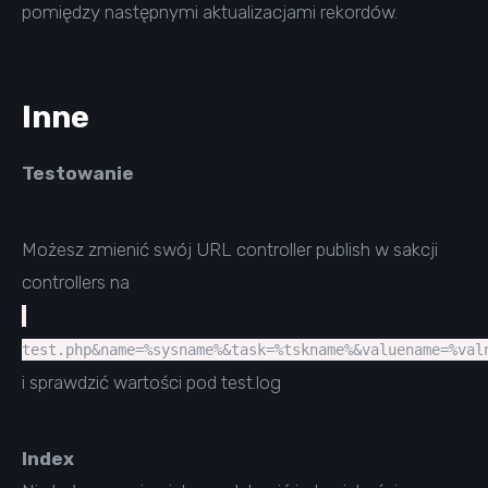
pomiędzy następnymi aktualizacjami rekordów.
Inne
Testowanie
Możesz zmienić swój URL controller publish w sakcji
controllers na
test.php&name=%sysname%&task=%tskname%&valuename=%val
i sprawdzić wartości pod test.log
Index