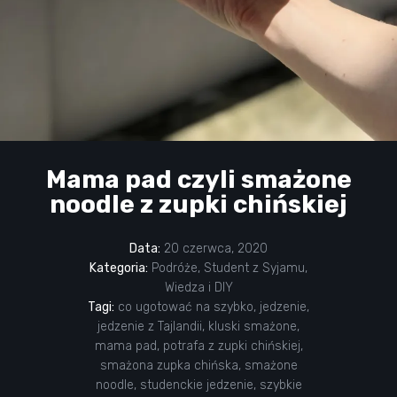
Mama pad czyli smażone
noodle z zupki chińskiej
Data:
20 czerwca, 2020
Kategoria:
Podróże
,
Student z Syjamu
,
Wiedza i DIY
Tagi:
co ugotować na szybko
,
jedzenie
,
jedzenie z Tajlandii
,
kluski smażone
,
mama pad
,
potrafa z zupki chińskiej
,
smażona zupka chińska
,
smażone
noodle
,
studenckie jedzenie
,
szybkie