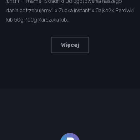
มาม่า - "mama" Składniki Do ugotowania naszego
dania potrzebujemy1 x Zupka instant1x Jajko2x Parówki
lub 50g-100g Kurczaka lub…
Więcej