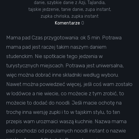
danie
,
szybkie danie z Azji
,
Tajlandia
,
tajskie jedzenie
,
tanie danie
,
zupa instant
,
zupka chińska
,
zupka instant
Komentarze
0
Mama pad Czas przygotowania: ok 5 min. Potrawa
mama pad jest raczej takim naszym daniem
studenckim. Nie spotkacie tego jedzenia w
turystycznych miejscach. Potrawa jest uniwersalna,
więc można dobrać inne składniki według wyboru.
Nawet można powiedzieć więcej, jeśli coś wam zostało
w lodówce a nie wiecie, co możecie z tym zrobić, to
możecie to dodać do noodli. Jeśli macie ochotę na
trochę inna wersję zupki i to w tajskim stylu, to ten
przepis wam urozmaici waszą kuchnie. Nazwa mama
pad pochodzi od popularnych noodli instant o nazwie