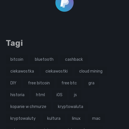
Tagi
bitcoin
bluetooth
cashback
ciekawostka
ciekawostki
cloud mining
DIY
free bitcoin
free btc
gra
historia
html
iOS
js
kopanie w chmurze
kryptowaluta
kryptowaluty
kultura
linux
mac