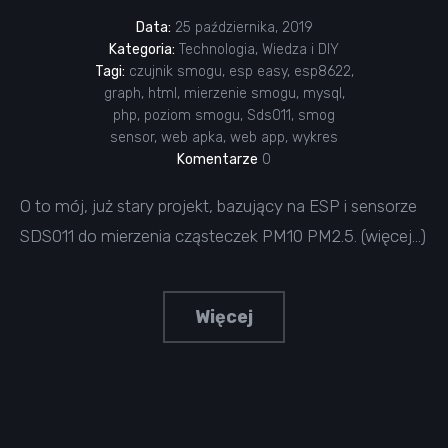
Data:
25 października, 2019
Kategoria:
Technologia
,
Wiedza i DIY
Tagi:
czujnik smogu
,
esp easy
,
esp8622
,
graph
,
html
,
mierzenie smogu
,
mysql
,
php
,
poziom smogu
,
Sds011
,
smog
sensor
,
web apka
,
web app
,
wykres
Komentarze
0
O to mój, już stary projekt, bazujący na ESP i sensorze
SDS011 do mierzenia cząsteczek PM10 PM2.5. (więcej…)
Więcej