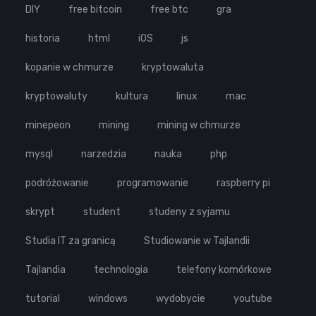
DIY
free bitcoin
free btc
gra
historia
html
iOS
js
kopanie w chmurze
kryptowaluta
kryptowaluty
kultura
linux
mac
minepeon
mining
mining w chmurze
mysql
narzedzia
nauka
php
podróżowanie
programowanie
raspberry pi
skrypt
student
studeny z syjamu
Studia IT za granicą
Studiowanie w Tajlandii
Tajlandia
technologia
telefony komórkowe
tutorial
windows
wydobycie
youtube