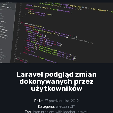
Laravel podgląd zmian
dokonywanych przez
użytkowników
Data:
27 października, 2019
Kategoria:
Wiedza i DIY
Tagi:
json problem with logging
,
laravel
,