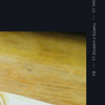
YT TM1930
YT Student z Syjamu
FB