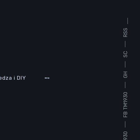
RSS
SC
GH
edza i DIY
FB TM1930