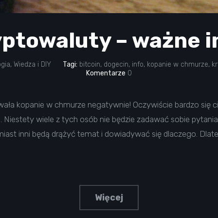
ptowaluty – ważne i
ogia
,
Wiedza i DIY
Tagi:
bitcoin
,
dogecin
,
info
,
kopanie w chmurze
,
k
Komentarze
0
ała kopanie w chmurze negatywnie! Oczywiście bardzo się c
. Niestety wiele z tych osób nie będzie zadawać sobie pytania 
ast inni będą drążyć temat i dowiadywać się dlaczego. Dlate
Więcej