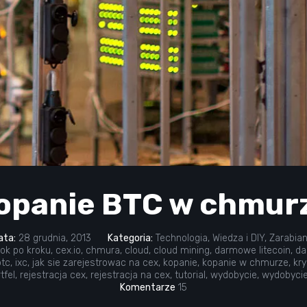
opanie BTC w chmur
ata:
28 grudnia, 2013
Kategoria:
Technologia
,
Wiedza i DIY
,
Zarabian
rok po kroku
,
cex.io
,
chmura
,
cloud
,
cloud mining
,
darmowe litecoin
,
da
btc
,
ixc
,
jak sie zarejestrowac na cex
,
kopanie
,
kopanie w chmurze
,
kry
tfel
,
rejestracja cex
,
rejestracja na cex
,
tutorial
,
wydobycie
,
wydobycie
Komentarze
15