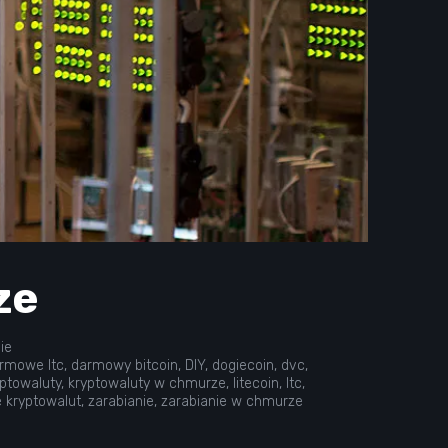
ze
ie
rmowe ltc
,
darmowy bitcoin
,
DIY
,
dogiecoin
,
dvc
,
ptowaluty
,
kryptowaluty w chmurze
,
litecoin
,
ltc
,
 kryptowalut
,
zarabianie
,
zarabianie w chmurze