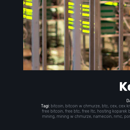
K
D
Tagi:
bitcoin
,
bitcoin w chmurze
,
btc
,
cex
,
cex k
free bitcoin
,
free btc
,
free ltc
,
hosting koparek 
mining
,
mining w chmurze
,
namecoin
,
nmc
,
por