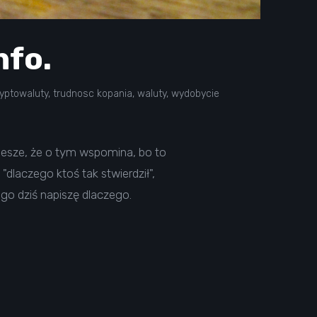
nfo.
ryptowaluty
,
trudnosc kopania
,
waluty
,
wydobycie
iesze, że o tym wspomina, bo to
"dlaczego ktoś tak stwierdził",
go dziś napiszę dlaczego.