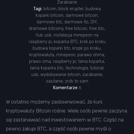
Zarabianie
Tagi:
bitcoin
,
block erupter
,
budowa
koparki bitcoin
,
darmowe bitcoin
,
darmowe btc
,
darmowe ltc
,
DIY
,
dramowe bitcoiny
,
free bitcoin
,
free btc
,
hub usb
,
instalacja minepeon na
raspberry pi
,
koparka BTC
,
krok po kroku
budowa koparki btc
,
kropk po kroku
,
kryptowaluta
,
minepeon
,
parawo ohma
,
prawo oma
,
raspberry pi
,
tania koparka
,
tania koparka btc
,
technologia
,
tutorial
,
usb
,
wydobywanie bitcoin
,
zarabianie
,
zasilanie
,
zrób to sam
Komentarze
6
W ostatnio możemy zaobserwować, że kurs
kryptowaluty Bitcoin rośnie. Wiele osób pewnie zaczyna
się zastanawiać nad inwestowaniem w BTC. Część na
pewno zakupi BTC, a część osób pewnie myśli o