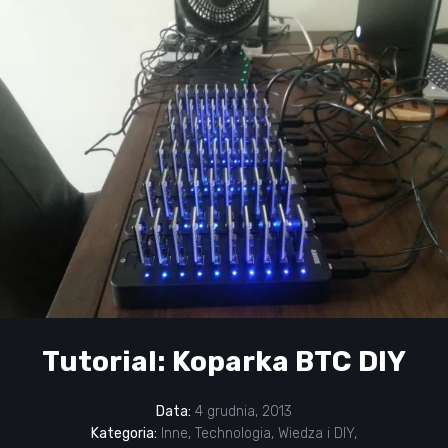
Tutorial: Koparka BTC DIY
Data:
4 grudnia, 2013
Kategoria:
Inne
,
Technologia
,
Wiedza i DIY
,