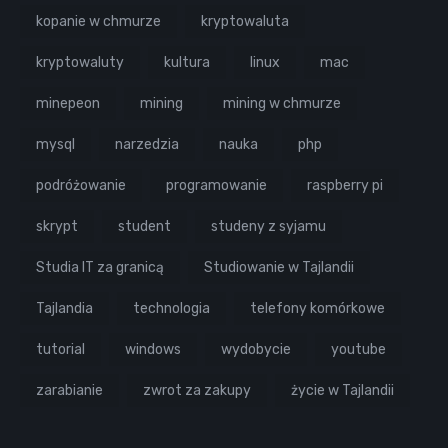
kopanie w chmurze
kryptowaluta
kryptowaluty
kultura
linux
mac
minepeon
mining
mining w chmurze
mysql
narzedzia
nauka
php
podróżowanie
programowanie
raspberry pi
skrypt
student
studeny z syjamu
Studia IT za granicą
Studiowanie w Tajlandii
Tajlandia
technologia
telefony komórkowe
tutorial
windows
wydobycie
youtube
zarabianie
zwrot za zakupy
życie w Tajlandii