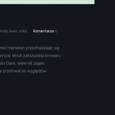
iraly
,
piwo
,
szklo
Komentarze
0
fred Heineken przechadzając się
domów. Wnuk założyciela browaru
 Danii, wiele lat zajęło
ie przetrwał ze względów