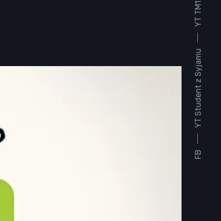
YT TM1930
YT Student z Syjamu
FB