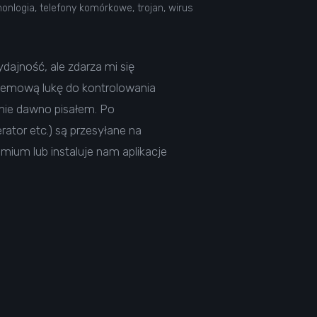
honlogia
,
telefony komórkowe
,
trojan
,
wirus
dajność, ale zdarza mi się
ystemową lukę do kontrolowania
 nie dawno pisałem. Po
rator etc.) są przesyłane na
mium lub instaluje nam aplikacje