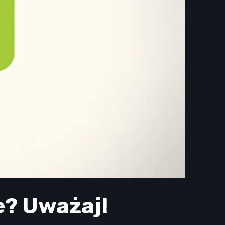
e? Uważaj!