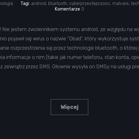
nologia
Tagi:
android
,
bluetooth
,
cyberprzestepczosc
,
malvare
,
tec
Komentarze
0
! Nie jestem zwolennikiem systemu android, ze względu na wy
nio pojawił się wirus o nazwie "Obad", który wykorzystuje s
ie rozprzestrzenia się przez technologie bluetooth, o której
 informacje o nim (takie jak numer telefonu, stan konta, ope
y z zewnątrz przez SMS. Głownie wysyła on SMSy na usługi pre
Więcej