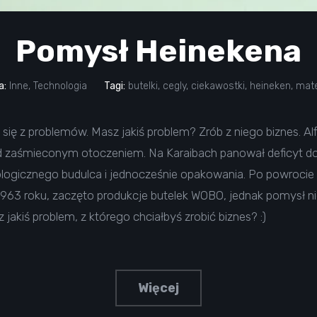
Pomysł Heinekena
a:
Inne
,
Technologia
Tagi:
butelki
,
cegly
,
ciekawostki
,
heineken
,
mate
 się z problemów. Masz jakiś problem? Zrób z niego biznes. Al
nad zaśmieconym otoczeniem. Na Karaibach panował deficyt 
ogicznego budulca i jednocześnie opakowania. Po powrocie do
 1963 roku, zaczęto produkcje butelek WOBO, jednak pomysł n
akiś problem, z którego chciałbyś zrobić biznes? :)
Więcej