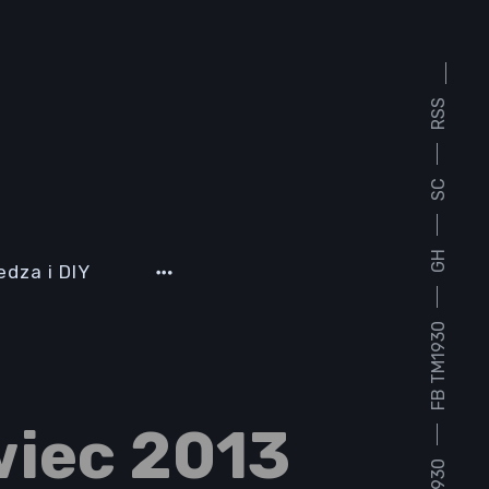
RSS
SC
GH
edza i DIY
FB TM1930
iec 2013