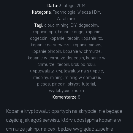
Data:
3 lutego, 2014
Kategoria:
Technologia
,
Wiedza i DIY
,
Zarabianie
Tagi:
cloud mining
,
DIY
,
dogecoiny
,
kopanie cpu
,
kopanie doge
,
kopanie
dogecoin
,
kopanie litecoin
,
kopanie ltc
,
kopanie na serwerze
,
kopanie piesos
,
kopanie plncoin
,
kopanie w chmurze
,
kopanie w chmurze dogecoin
,
kopanie w
chmurze litecoin
,
krok po roku
,
kryptowaluty
,
kryptowaluty na skrypcie
,
litecoiny
,
mining
,
mining w chmurze
,
piesos
,
plncoin
,
skrypt
,
tutorial
,
wydobycie plncoin
Komentarze
8
Kopanie kryptowalut opartych na skrypcie, nie będące
częścią jakiegoś serwisu, który udostępnia kopanie w
chmurze jak np. na cex, będzie wyglądać zupełnie