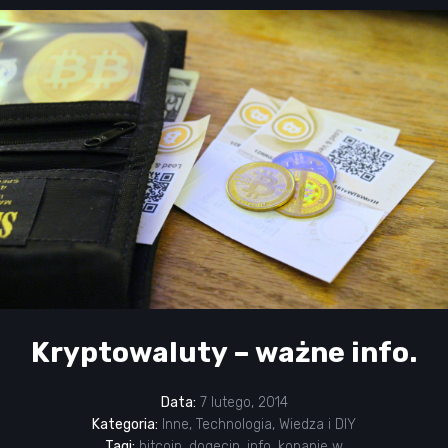
Kryptowaluty – ważne info.
Data:
7 lutego, 2014
Kategoria:
Inne
,
Technologia
,
Wiedza i DIY
Tagi:
bitcoin
,
dogecin
,
info
,
kopanie w