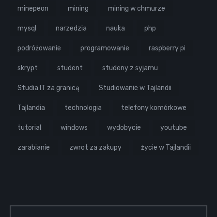
minepeon
mining
mining w chmurze
mysql
narzedzia
nauka
php
podróżowanie
programowanie
raspberry pi
skrypt
student
studeny z syjamu
Studia IT za granicą
Studiowanie w Tajlandii
Tajlandia
technologia
telefony komórkowe
tutorial
windows
wydobycie
youtube
zarabianie
zwrot za zakupy
życie w Tajlandii