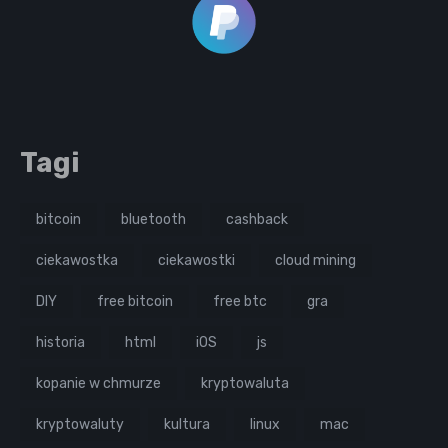
Tagi
bitcoin
bluetooth
cashback
ciekawostka
ciekawostki
cloud mining
DIY
free bitcoin
free btc
gra
historia
html
iOS
js
kopanie w chmurze
kryptowaluta
kryptowaluty
kultura
linux
mac