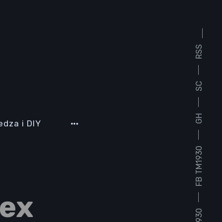
RSS
SC
GH
edza i DIY
FB TM1930
cex