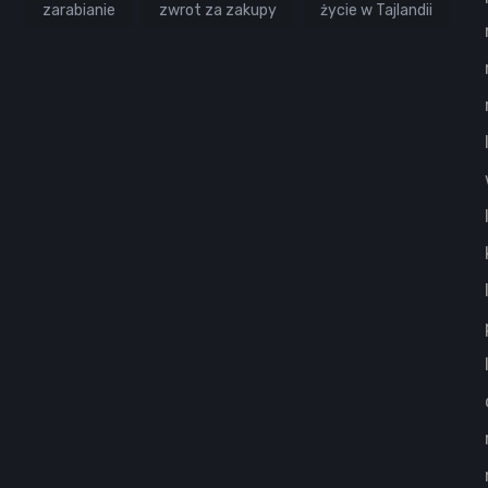
zarabianie
zwrot za zakupy
życie w Tajlandii