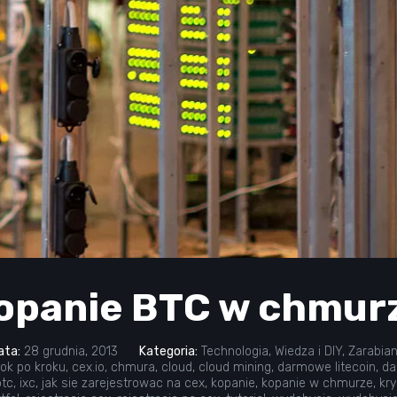
opanie BTC w chmur
ata:
28 grudnia, 2013
Kategoria:
Technologia
,
Wiedza i DIY
,
Zarabian
rok po kroku
,
cex.io
,
chmura
,
cloud
,
cloud mining
,
darmowe litecoin
,
da
btc
,
ixc
,
jak sie zarejestrowac na cex
,
kopanie
,
kopanie w chmurze
,
kry