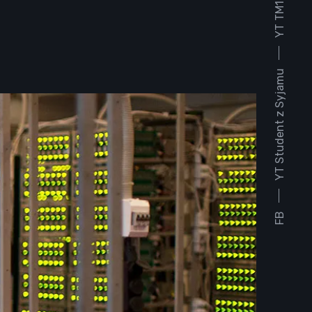
YT TM1930
YT Student z Syjamu
FB