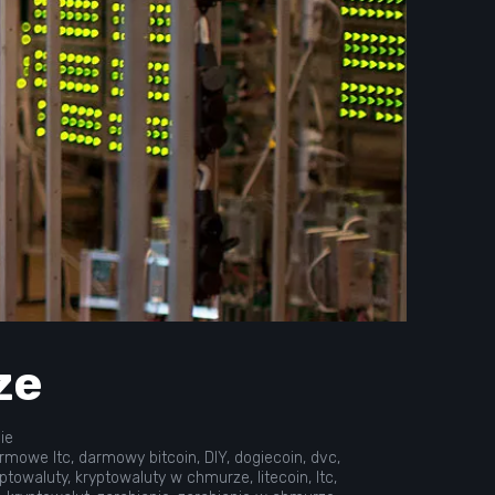
ze
ie
rmowe ltc
,
darmowy bitcoin
,
DIY
,
dogiecoin
,
dvc
,
ptowaluty
,
kryptowaluty w chmurze
,
litecoin
,
ltc
,