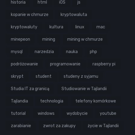
historia
html
iOS
js
kopanie w chmurze
kryptowaluta
kryptowaluty
kultura
linux
mac
minepeon
mining
mining w chmurze
mysql
narzedzia
nauka
php
podróżowanie
programowanie
raspberry pi
skrypt
student
studeny z syjamu
Studia IT za granicą
Studiowanie w Tajlandii
Tajlandia
technologia
telefony komórkowe
tutorial
windows
wydobycie
youtube
zarabianie
zwrot za zakupy
życie w Tajlandii