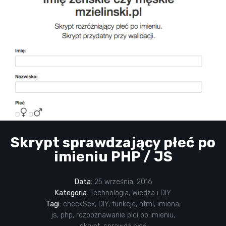
Skrypt sprawdzający płeć po
imieniu PHP / JS
Data:
25 września, 2016
Kategoria:
Technologia
,
Wiedza i DIY
Tagi:
checkSex
,
DIY
,
funkcje
,
html
,
imiona
,
js
,
php
,
rozpoznawanie plci po imieniu
,