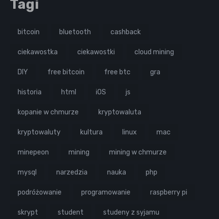
Tagi
bitcoin
bluetooth
cashback
ciekawostka
ciekawostki
cloud mining
DIY
free bitcoin
free btc
gra
historia
html
iOS
js
kopanie w chmurze
kryptowaluta
kryptowaluty
kultura
linux
mac
minepeon
mining
mining w chmurze
mysql
narzedzia
nauka
php
podróżowanie
programowanie
raspberry pi
skrypt
student
studeny z syjamu