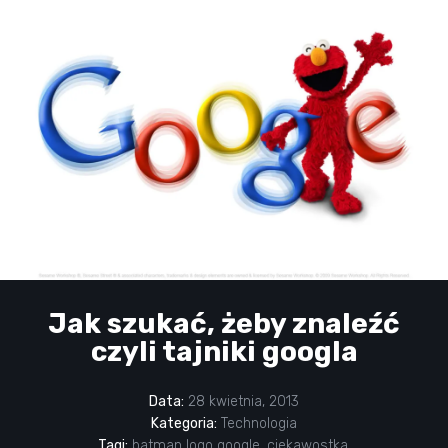
Jak szukać, żeby znaleźć
czyli tajniki googla
Data:
28 kwietnia, 2013
Kategoria:
Technologia
Tagi:
batman logo google
,
ciekawostka
,