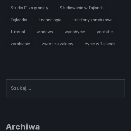
Studia IT za granicą
Studiowanie w Tajlandii
Tajlandia
technologia
telefony komórkowe
tutorial
windows
wydobycie
youtube
zarabianie
zwrot za zakupy
życie w Tajlandii
Archiwa