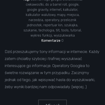
ciekawostki
,
do a barrel roll
,
google
,
google gravity
,
internet
,
kalkulator
,
kalkulator walutowy
,
mapy
,
miejsca
,
narzedzia
,
operatory
,
przelicznik
jednostek
,
repertuar kin
,
szukajka
,
szukanie
,
techologia
,
tilt
,
tools
,
tutorial
,
wykres funkcji
,
wyszukiwarka
Komentarze
0
Dziś przeszukujemy tony informacji w internecie. Każdy
zatem chciałby szybciej i trafniej wyszukiwać
interesujące go informacje. Operatory Googlea to
świetne rozwiązanie w tym przypadku. Zacznijmy
jednak od tego, jak wpisywać hasła do wyszukiwarki,
żeby wyniki bardziej nam odpowiadały. (więcej…)