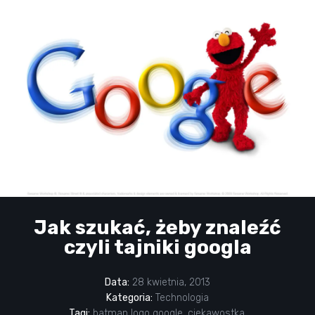
Jak szukać, żeby znaleźć
czyli tajniki googla
Data:
28 kwietnia, 2013
Kategoria:
Technologia
Tagi:
batman logo google
,
ciekawostka
,