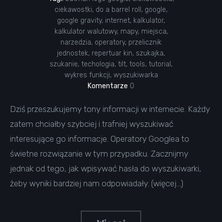
ciekawostki
,
do a barrel roll
,
google
,
google gravity
,
internet
,
kalkulator
,
kalkulator walutowy
,
mapy
,
miejsca
,
narzedzia
,
operatory
,
przelicznik
jednostek
,
repertuar kin
,
szukajka
,
szukanie
,
techologia
,
tilt
,
tools
,
tutorial
,
wykres funkcji
,
wyszukiwarka
Komentarze
0
Dziś przeszukujemy tony informacji w internecie. Każdy
zatem chciałby szybciej i trafniej wyszukiwać
interesujące go informacje. Operatory Googlea to
świetne rozwiązanie w tym przypadku. Zacznijmy
jednak od tego, jak wpisywać hasła do wyszukiwarki,
żeby wyniki bardziej nam odpowiadały. (więcej…)