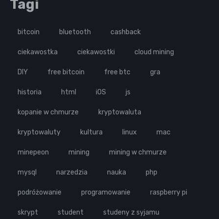
Tagi
bitcoin
bluetooth
cashback
ciekawostka
ciekawostki
cloud mining
DIY
free bitcoin
free btc
gra
historia
html
iOS
js
kopanie w chmurze
kryptowaluta
kryptowaluty
kultura
linux
mac
minepeon
mining
mining w chmurze
mysql
narzedzia
nauka
php
podróżowanie
programowanie
raspberry pi
skrypt
student
studeny z syjamu