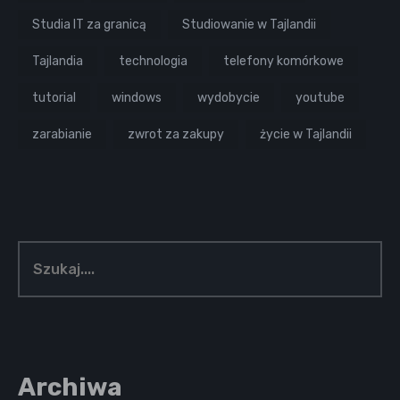
Studia IT za granicą
Studiowanie w Tajlandii
Tajlandia
technologia
telefony komórkowe
tutorial
windows
wydobycie
youtube
zarabianie
zwrot za zakupy
życie w Tajlandii
Archiwa