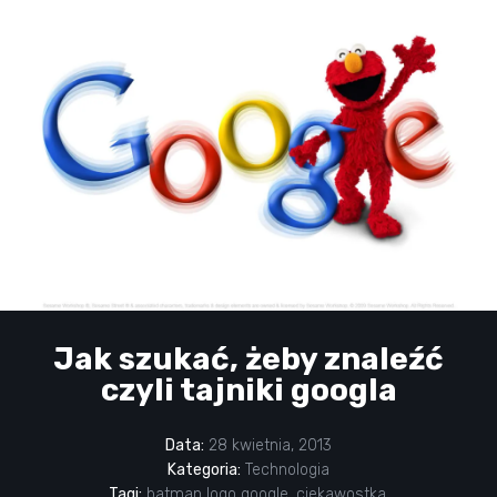
Jak szukać, żeby znaleźć
czyli tajniki googla
Data:
28 kwietnia, 2013
Kategoria:
Technologia
Tagi:
batman logo google
,
ciekawostka
,