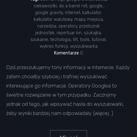
ciekawostki
,
do a barrel roll
,
google
,
google gravity
,
internet
,
kalkulator
,
kalkulator walutowy
,
mapy
,
miejsca
,
narzedzia
,
operatory
,
przelicznik
jednostek
,
repertuar kin
,
szukajka
,
szukanie
,
techologia
,
tilt
,
tools
,
tutorial
,
wykres funkcji
,
wyszukiwarka
Komentarze
0
Dziś przeszukujemy tony informacji w internecie. Każdy
zatem chciałby szybciej i trafniej wyszukiwać
interesujące go informacje. Operatory Googlea to
świetne rozwiązanie w tym przypadku. Zacznijmy
jednak od tego, jak wpisywać hasła do wyszukiwarki,
żeby wyniki bardziej nam odpowiadały. (więcej…)