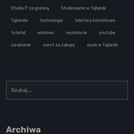
Studia IT za granicą
Studiowanie w Tajlandii
Tajlandia
technologia
telefony komórkowe
tutorial
windows
wydobycie
youtube
zarabianie
zwrot za zakupy
życie w Tajlandii
Archiwa