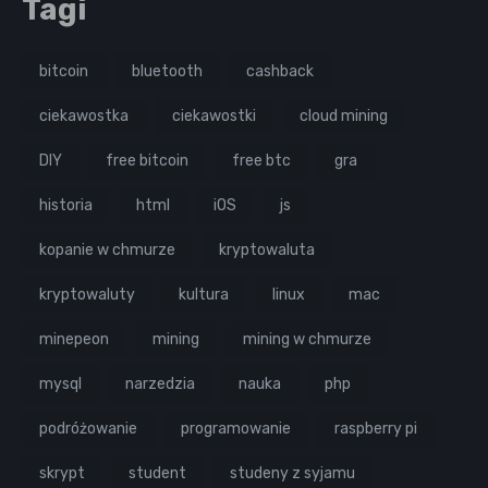
Tagi
bitcoin
bluetooth
cashback
ciekawostka
ciekawostki
cloud mining
DIY
free bitcoin
free btc
gra
historia
html
iOS
js
kopanie w chmurze
kryptowaluta
kryptowaluty
kultura
linux
mac
minepeon
mining
mining w chmurze
mysql
narzedzia
nauka
php
podróżowanie
programowanie
raspberry pi
skrypt
student
studeny z syjamu