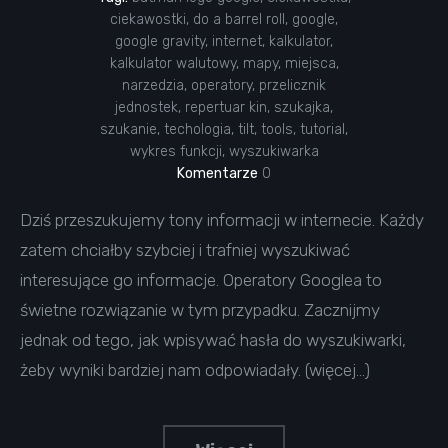
ciekawostki
,
do a barrel roll
,
google
,
google gravity
,
internet
,
kalkulator
,
kalkulator walutowy
,
mapy
,
miejsca
,
narzedzia
,
operatory
,
przelicznik
jednostek
,
repertuar kin
,
szukajka
,
szukanie
,
techologia
,
tilt
,
tools
,
tutorial
,
wykres funkcji
,
wyszukiwarka
Komentarze
0
Dziś przeszukujemy tony informacji w internecie. Każdy
zatem chciałby szybciej i trafniej wyszukiwać
interesujące go informacje. Operatory Googlea to
świetne rozwiązanie w tym przypadku. Zacznijmy
jednak od tego, jak wpisywać hasła do wyszukiwarki,
żeby wyniki bardziej nam odpowiadały. (więcej…)