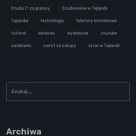
Studia IT za granicą
Studiowanie w Tajlandii
Tajlandia
technologia
telefony komórkowe
tutorial
windows
wydobycie
youtube
zarabianie
zwrot za zakupy
życie w Tajlandii
Archiwa