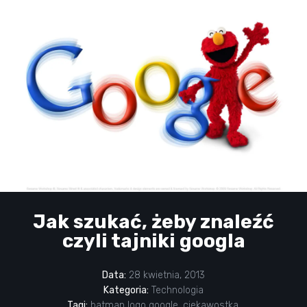
Jak szukać, żeby znaleźć
czyli tajniki googla
Data:
28 kwietnia, 2013
Kategoria:
Technologia
Tagi:
batman logo google
,
ciekawostka
,