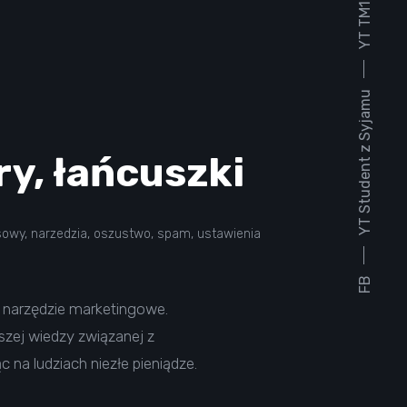
YT TM1930
YT Student z Syjamu
ry, łańcuszki
sowy
,
narzedzia
,
oszustwo
,
spam
,
ustawienia
FB
e narzędzie marketingowe.
kszej wiedzy związanej z
 na ludziach niezłe pieniądze.