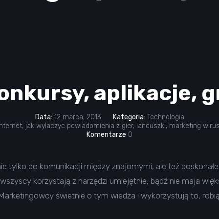
nkursy, aplikacje, g
Data:
12 marca, 2013
Kategoria:
Technologia
internet
,
jak wylaczyc powiadomienia z gier
,
lancuszki
,
marketing wiru
Komentarze
0
ie tylko do komunikacji między znajomymi, ale też doskonał
e wszyscy korzystają z narzędzi umiejętnie, bądź nie maja wię
arketingowcy świetnie o tym wiedza i wykorzystują to, robiąc