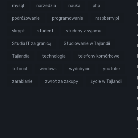
mysql
narzedzia
nauka
php
podróżowanie
programowanie
raspberry pi
skrypt
student
studeny z syjamu
Studia IT za granicą
Studiowanie w Tajlandii
Tajlandia
technologia
telefony komórkowe
tutorial
windows
wydobycie
youtube
zarabianie
zwrot za zakupy
życie w Tajlandii