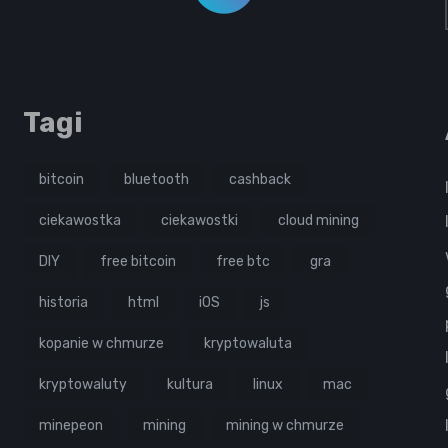
Tagi
bitcoin
bluetooth
cashback
ciekawostka
ciekawostki
cloud mining
DIY
free bitcoin
free btc
gra
historia
html
iOS
js
kopanie w chmurze
kryptowaluta
kryptowaluty
kultura
linux
mac
minepeon
mining
mining w chmurze