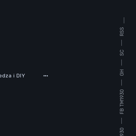
RSS
SC
GH
edza i DIY
FB TM1930