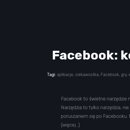
Facebook: ko
Tagi:
aplikacje
,
ciekawostka
,
Facebook
,
gry
,
Facebook to świetne narzędzie n
Narzędzia to tylko narzędzia, ni
poruszaniem się po Facebooku. M
(więcej…)