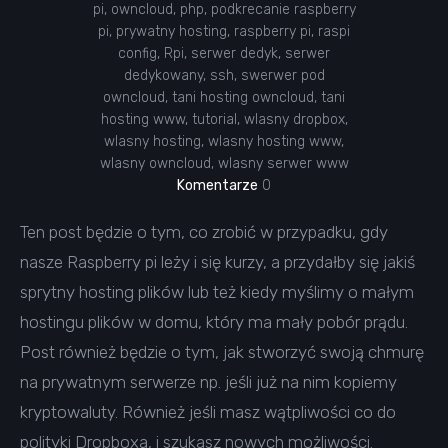
pi
,
owncloud
,
php
,
podkrecanie raspberry
pi
,
prywatny hosting
,
raspberry pi
,
raspi
config
,
Rpi
,
serwer dedyk
,
serwer
dedykowany
,
ssh
,
swerwer pod
owncloud
,
tani hosting owncloud
,
tani
hosting www
,
tutorial
,
wlasny dropbox
,
wlasny hosting
,
wlasny hosting www
,
wlasny owncloud
,
wlasny serwer www
Komentarze
0
Ten post będzie o tym, co zrobić w przypadku, gdy
nasze Raspberry pi leży i się kurzy, a przydałby się jakiś
sprytny hosting plików lub też kiedy myślimy o małym
hostingu plików w domu, który ma mały pobór prądu.
Post również będzie o tym, jak stworzyć swoją chmurę
na prywatnym serwerze np. jeśli już na nim kopiemy
kryptowaluty. Również jeśli masz wątpliwości co do
polityki Dropboxa, i szukasz nowych możliwości.