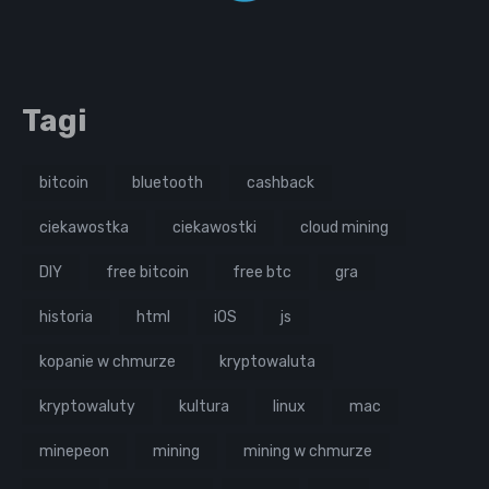
Tagi
bitcoin
bluetooth
cashback
ciekawostka
ciekawostki
cloud mining
DIY
free bitcoin
free btc
gra
historia
html
iOS
js
kopanie w chmurze
kryptowaluta
kryptowaluty
kultura
linux
mac
minepeon
mining
mining w chmurze