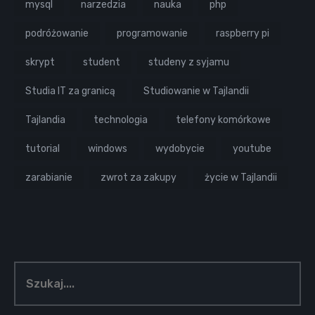
mysql
narzedzia
nauka
php
podróżowanie
programowanie
raspberry pi
skrypt
student
studeny z syjamu
Studia IT za granicą
Studiowanie w Tajlandii
Tajlandia
technologia
telefony komórkowe
tutorial
windows
wydobycie
youtube
zarabianie
zwrot za zakupy
życie w Tajlandii