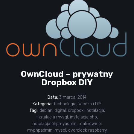
OwnCloud – prywatny
Dropbox DIY
Data:
3 marca, 2014
Kategoria:
Technologia
,
Wiedza i DIY
Tagi:
debian
,
digital
,
dropbox
,
instalacja
,
instalacja mysql
,
instalacja php
,
instalacja phpmyadmin
,
malinowe pi
,
myphpadmin
,
mysql
,
overclock raspberry