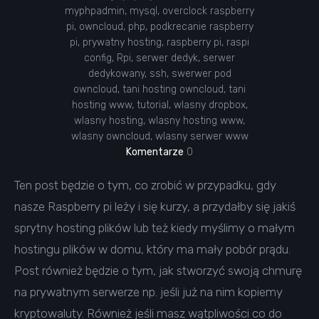
myphpadmin
,
mysql
,
overclock raspberry
pi
,
owncloud
,
php
,
podkrecanie raspberry
pi
,
prywatny hosting
,
raspberry pi
,
raspi
config
,
Rpi
,
serwer dedyk
,
serwer
dedykowany
,
ssh
,
swerwer pod
owncloud
,
tani hosting owncloud
,
tani
hosting www
,
tutorial
,
wlasny dropbox
,
wlasny hosting
,
wlasny hosting www
,
wlasny owncloud
,
wlasny serwer www
Komentarze
0
Ten post będzie o tym, co zrobić w przypadku, gdy
nasze Raspberry pi leży i się kurzy, a przydałby się jakiś
sprytny hosting plików lub też kiedy myślimy o małym
hostingu plików w domu, który ma mały pobór prądu.
Post również będzie o tym, jak stworzyć swoją chmurę
na prywatnym serwerze np. jeśli już na nim kopiemy
kryptowaluty. Również jeśli masz wątpliwości co do