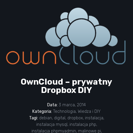
OwnCloud – prywatny
Dropbox DIY
Data:
3 marca, 2014
Kategoria:
Technologia
,
Wiedza i DIY
Tagi:
debian
,
digital
,
dropbox
,
instalacja
,
instalacja mysql
,
instalacja php
,
instalacja phpmyadmin
,
malinowe pi
,