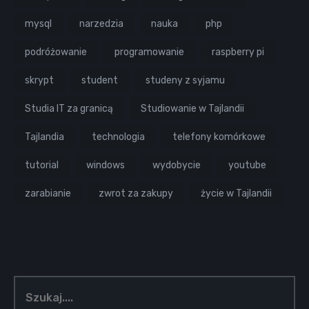
mysql
narzedzia
nauka
php
podróżowanie
programowanie
raspberry pi
skrypt
student
studeny z syjamu
Studia IT za granicą
Studiowanie w Tajlandii
Tajlandia
technologia
telefony komórkowe
tutorial
windows
wydobycie
youtube
zarabianie
zwrot za zakupy
życie w Tajlandii