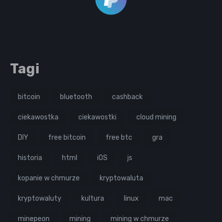
Tagi
bitcoin
bluetooth
cashback
ciekawostka
ciekawostki
cloud mining
DIY
free bitcoin
free btc
gra
historia
html
iOS
js
kopanie w chmurze
kryptowaluta
kryptowaluty
kultura
linux
mac
minepeon
mining
mining w chmurze