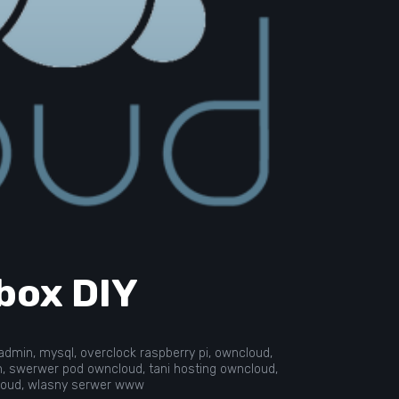
box DIY
admin
,
mysql
,
overclock raspberry pi
,
owncloud
,
h
,
swerwer pod owncloud
,
tani hosting owncloud
,
loud
,
wlasny serwer www