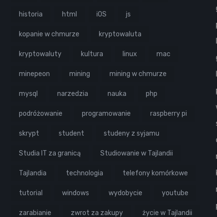
historia
html
iOS
js
kopanie w chmurze
kryptowaluta
kryptowaluty
kultura
linux
mac
minepeon
mining
mining w chmurze
mysql
narzedzia
nauka
php
podróżowanie
programowanie
raspberry pi
skrypt
student
studeny z syjamu
Studia IT za granicą
Studiowanie w Tajlandii
Tajlandia
technologia
telefony komórkowe
tutorial
windows
wydobycie
youtube
zarabianie
zwrot za zakupy
życie w Tajlandii