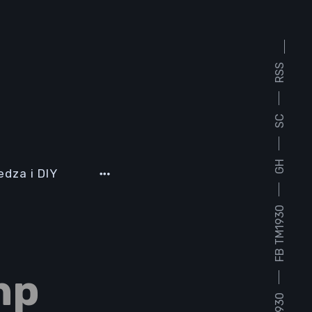
RSS
SC
GH
edza i DIY
FB TM1930
hp