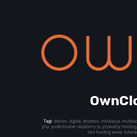
OwnClo
Tagi:
debian
,
digital
,
dropbox
,
instalacja
,
instala
php
,
podkrecanie raspberry pi
,
prywatny hosting
tani hosting www
,
tutoria