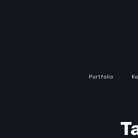
Portfolio
K
T