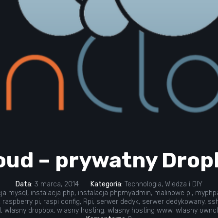
ud – prywatny Drop
Data:
3 marca, 2014
Kategoria:
Technologia
,
Wiedza i DIY
cja mysql
,
instalacja php
,
instalacja phpmyadmin
,
malinowe pi
,
myphp
,
raspberry pi
,
raspi config
,
Rpi
,
serwer dedyk
,
serwer dedykowany
,
ss
l
,
wlasny dropbox
,
wlasny hosting
,
wlasny hosting www
,
wlasny ownc