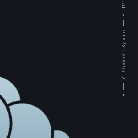
YT TM1930
YT Student z Syjamu
FB