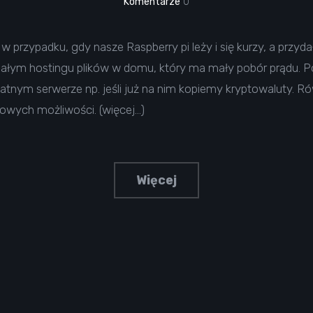
Komentarze
0
w przypadku, gdy nasze Raspberry pi leży i się kurzy, a przydał
małym hostingu plików w domu, który ma mały pobór prądu. Po
nym serwerze np. jeśli już na nim kopiemy kryptowaluty. Rów
nowych możliwości. (więcej…)
Więcej