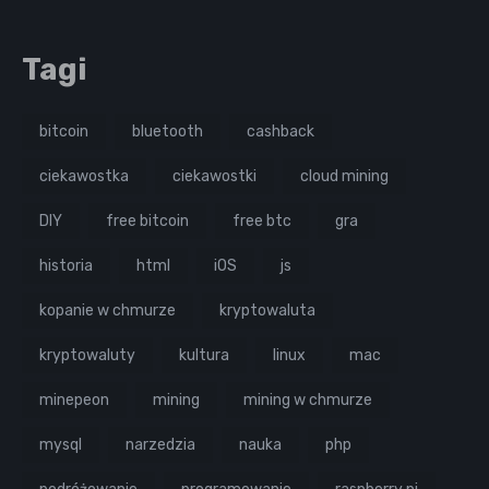
Tagi
bitcoin
bluetooth
cashback
ciekawostka
ciekawostki
cloud mining
DIY
free bitcoin
free btc
gra
historia
html
iOS
js
kopanie w chmurze
kryptowaluta
kryptowaluty
kultura
linux
mac
minepeon
mining
mining w chmurze
mysql
narzedzia
nauka
php