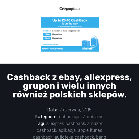
Cashback z ebay, aliexpress,
grupon i wielu innych
również polskich sklepów.
Data:
7 czerwca, 2015
Kategoria:
Technologia
,
Zarabianie
Tagi:
aliexpres cashback
,
amazon
cashback
,
aplikacja
,
apple itunes
cashback
,
autioteka cashback
,
bang