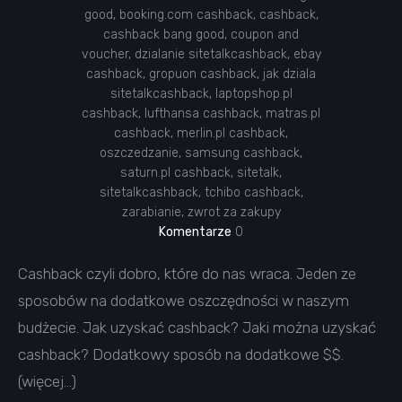
good
,
booking.com cashback
,
cashback
,
cashback bang good
,
coupon and
voucher
,
dzialanie sitetalkcashback
,
ebay
cashback
,
gropuon cashback
,
jak dziala
sitetalkcashback
,
laptopshop.pl
cashback
,
lufthansa cashback
,
matras.pl
cashback
,
merlin.pl cashback
,
oszczedzanie
,
samsung cashback
,
saturn.pl cashback
,
sitetalk
,
sitetalkcashback
,
tchibo cashback
,
zarabianie
,
zwrot za zakupy
Komentarze
0
Cashback czyli dobro, które do nas wraca. Jeden ze
sposobów na dodatkowe oszczędności w naszym
budżecie. Jak uzyskać cashback? Jaki można uzyskać
cashback? Dodatkowy sposób na dodatkowe $$.
(więcej…)