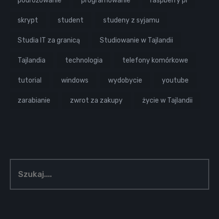
podróżowanie
programowanie
raspberry pi
skrypt
student
studeny z syjamu
Studia IT za granicą
Studiowanie w Tajlandii
Tajlandia
technologia
telefony komórkowe
tutorial
windows
wydobycie
youtube
zarabianie
zwrot za zakupy
życie w Tajlandii