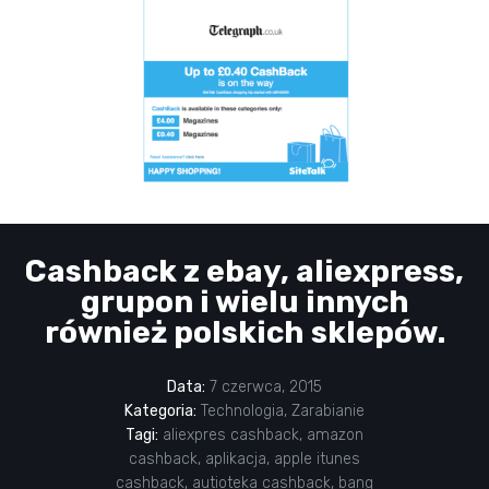
Cashback z ebay, aliexpress,
grupon i wielu innych
również polskich sklepów.
Data:
7 czerwca, 2015
Kategoria:
Technologia
,
Zarabianie
Tagi:
aliexpres cashback
,
amazon
cashback
,
aplikacja
,
apple itunes
cashback
,
autioteka cashback
,
bang