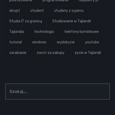
podróżowanie
programowanie
raspberry pi
skrypt
student
studeny z syjamu
Studia IT za granicą
Studiowanie w Tajlandii
Tajlandia
technologia
telefony komórkowe
tutorial
windows
wydobycie
youtube
zarabianie
zwrot za zakupy
życie w Tajlandii