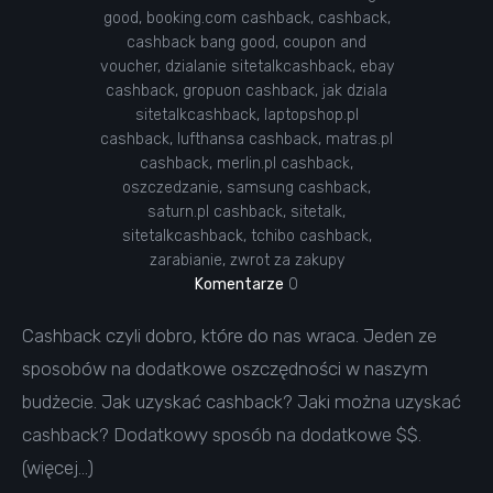
good
,
booking.com cashback
,
cashback
,
cashback bang good
,
coupon and
voucher
,
dzialanie sitetalkcashback
,
ebay
cashback
,
gropuon cashback
,
jak dziala
sitetalkcashback
,
laptopshop.pl
cashback
,
lufthansa cashback
,
matras.pl
cashback
,
merlin.pl cashback
,
oszczedzanie
,
samsung cashback
,
saturn.pl cashback
,
sitetalk
,
sitetalkcashback
,
tchibo cashback
,
zarabianie
,
zwrot za zakupy
Komentarze
0
Cashback czyli dobro, które do nas wraca. Jeden ze
sposobów na dodatkowe oszczędności w naszym
budżecie. Jak uzyskać cashback? Jaki można uzyskać
cashback? Dodatkowy sposób na dodatkowe $$.
(więcej…)