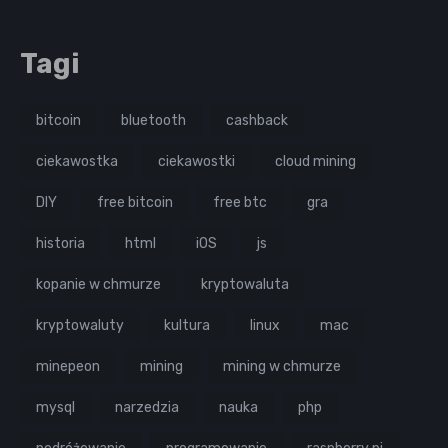
Tagi
bitcoin
bluetooth
cashback
ciekawostka
ciekawostki
cloud mining
DIY
free bitcoin
free btc
gra
historia
html
iOS
js
kopanie w chmurze
kryptowaluta
kryptowaluty
kultura
linux
mac
minepeon
mining
mining w chmurze
mysql
narzedzia
nauka
php