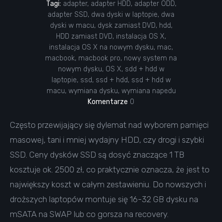
Tagi:
adapter
,
adapter HDD
,
adapter ODD
,
adapter SSD
,
dwa dyski w laptopie
,
dwa
dyski w macu
,
dysk zamiast DVD
,
hdd
,
HDD zamiast DVD
,
instalacja OS X
,
instalacja OS X na nowym dysku
,
mac
,
macbook
,
macbook pro
,
nowy system na
nowym dysku
,
OS X
,
sdd + hdd w
laptopie
,
ssd
,
ssd + hdd
,
ssd + hdd w
macu
,
wymiana dysku
,
wymiana napedu
Komentarze
0
Często przewijający się dylemat nad wyborem pamięci
masowej, tani i mniej wydajny HDD, czy drogi i szybki
SSD. Ceny dysków SSD są dosyć znaczące 1 TB
kosztuje ok. 2500 zł, co praktycznie oznacza, że jest to
największy koszt w całym zestawieniu. Do nowszych i
droższych laptopów montuje się 16-32 GB dysku na
mSATA na SWAP lub co gorsza na recovery.