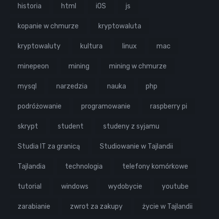
historia
html
iOS
js
kopanie w chmurze
kryptowaluta
kryptowaluty
kultura
linux
mac
minepeon
mining
mining w chmurze
mysql
narzedzia
nauka
php
podróżowanie
programowanie
raspberry pi
skrypt
student
studeny z syjamu
Studia IT za granicą
Studiowanie w Tajlandii
Tajlandia
technologia
telefony komórkowe
tutorial
windows
wydobycie
youtube
zarabianie
zwrot za zakupy
życie w Tajlandii