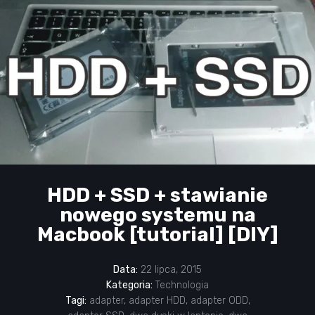
HDD + SSD + stawianie
nowego systemu na
Macbook [tutorial] [DIY]
Data:
22 lipca, 2015
Kategoria:
Technologia
Tagi:
adapter
,
adapter HDD
,
adapter ODD
,