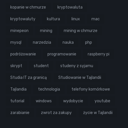
kopanie w chmurze
kryptowaluta
kryptowaluty
kultura
linux
mac
minepeon
mining
mining w chmurze
mysql
narzedzia
nauka
php
podróżowanie
programowanie
raspberry pi
skrypt
student
studeny z syjamu
Studia IT za granicą
Studiowanie w Tajlandii
Tajlandia
technologia
telefony komórkowe
tutorial
windows
wydobycie
youtube
zarabianie
zwrot za zakupy
życie w Tajlandii