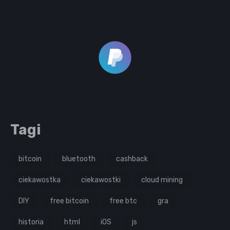
Tagi
bitcoin
bluetooth
cashback
ciekawostka
ciekawostki
cloud mining
DIY
free bitcoin
free btc
gra
historia
html
iOS
js