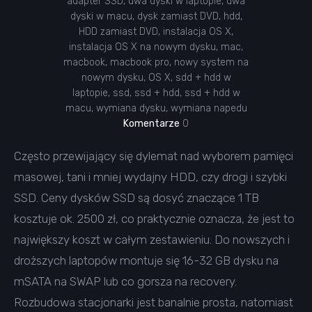
adapter SSD
,
dwa dyski w laptopie
,
dwa
dyski w macu
,
dysk zamiast DVD
,
hdd
,
HDD zamiast DVD
,
instalacja OS X
,
instalacja OS X na nowym dysku
,
mac
,
macbook
,
macbook pro
,
nowy system na
nowym dysku
,
OS X
,
sdd + hdd w
laptopie
,
ssd
,
ssd + hdd
,
ssd + hdd w
macu
,
wymiana dysku
,
wymiana napedu
Komentarze
0
Często przewijający się dylemat nad wyborem pamięci
masowej, tani i mniej wydajny HDD, czy drogi i szybki
SSD. Ceny dysków SSD są dosyć znaczące 1 TB
kosztuje ok. 2500 zł, co praktycznie oznacza, że jest to
największy koszt w całym zestawieniu. Do nowszych i
droższych laptopów montuje się 16-32 GB dysku na
mSATA na SWAP lub co gorsza na recovery.
Rozbudowa stacjonarki jest banalnie prosta, natomiast