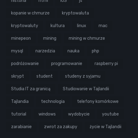
historia
html
iOS
js
kopanie w chmurze
kryptowaluta
kryptowaluty
kultura
linux
mac
minepeon
mining
mining w chmurze
mysql
narzedzia
nauka
php
podróżowanie
programowanie
raspberry pi
skrypt
student
studeny z syjamu
Studia IT za granicą
Studiowanie w Tajlandii
Tajlandia
technologia
telefony komórkowe
tutorial
windows
wydobycie
youtube
zarabianie
zwrot za zakupy
życie w Tajlandii