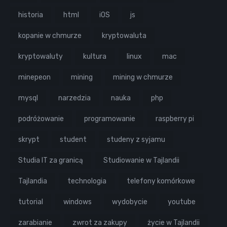
historia
html
iOS
js
kopanie w chmurze
kryptowaluta
kryptowaluty
kultura
linux
mac
minepeon
mining
mining w chmurze
mysql
narzedzia
nauka
php
podróżowanie
programowanie
raspberry pi
skrypt
student
studeny z syjamu
Studia IT za granicą
Studiowanie w Tajlandii
Tajlandia
technologia
telefony komórkowe
tutorial
windows
wydobycie
youtube
zarabianie
zwrot za zakupy
życie w Tajlandii