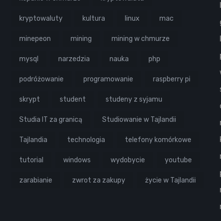
kryptowaluty
kultura
linux
mac
minepeon
mining
mining w chmurze
mysql
narzedzia
nauka
php
podróżowanie
programowanie
raspberry pi
skrypt
student
studeny z syjamu
Studia IT za granicą
Studiowanie w Tajlandii
Tajlandia
technologia
telefony komórkowe
tutorial
windows
wydobycie
youtube
zarabianie
zwrot za zakupy
życie w Tajlandii