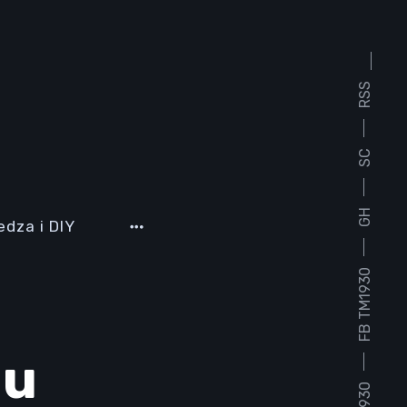
RSS
SC
GH
edza i DIY
FB TM1930
mu