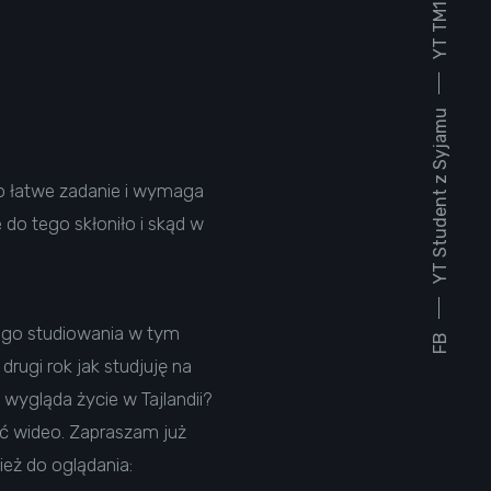
YT TM1930
YT Student z Syjamu
o łatwe zadanie i wymaga
 do tego skłoniło i skąd w
mego studiowania w tym
FB
drugi rok jak studjuję na
k wygląda życie w Tajlandii?
ać wideo. Zapraszam już
eż do oglądania: