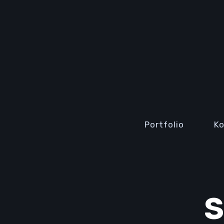
Portfolio
K
S