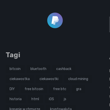
Tagi
bitcoin
bluetooth
cashback
ciekawostka
ciekawostki
cloud mining
DIY
free bitcoin
free btc
gra
historia
html
iOS
js
kopanie w chmurze
kryptowaluta