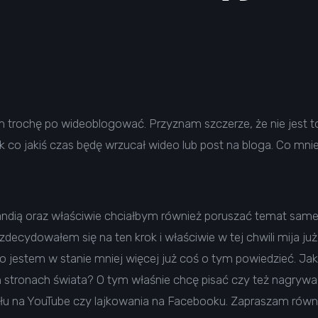
 trochę po wideoblogować. Przyznam szczerze, że nie jest t
 co jakiś czas będę wrzucał wideo lub post na bloga. Co mnie
landią oraz właściwie chciałbym również poruszać temat sa
ecydowałem się na ten krok i właściwie w tej chwili mija już 
i, to jestem w stanie mniej więcej już coś o tym powiedzieć. Ja
h stronach świata? O tym właśnie chcę pisać czy też nagryw
łu na
YouTube
czy lajkowania na
Facebooku
. Zapraszam równi