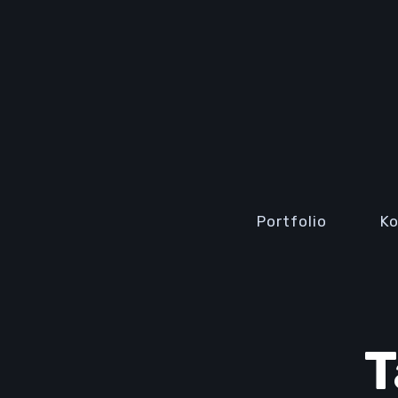
Portfolio
K
T