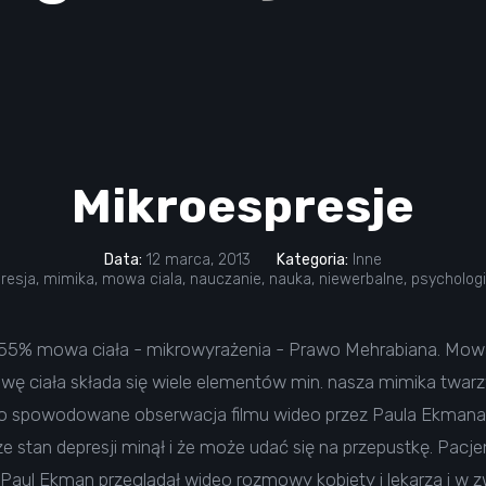
Mikroespresje
Data:
12 marca, 2013
Kategoria:
Inne
resja
,
mimika
,
mowa ciala
,
nauczanie
,
nauka
,
niewerbalne
,
psycholog
i 55% mowa ciała - mikrowyrażenia - Prawo Mehrabiana. Mowa
wę ciała składa się wiele elementów min. nasza mimika twarzy
ło spowodowane obserwacja filmu wideo przez Paula Ekmana, 
 stan depresji minął i że może udać się na przepustkę. Pacje
 Paul Ekman przeglądał wideo rozmowy kobiety i lekarza i w