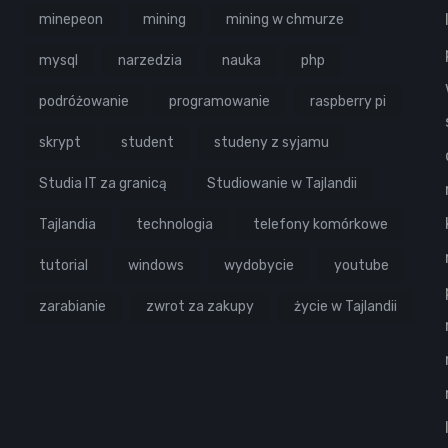
minepeon
mining
mining w chmurze
mysql
narzedzia
nauka
php
podróżowanie
programowanie
raspberry pi
skrypt
student
studeny z syjamu
Studia IT za granicą
Studiowanie w Tajlandii
Tajlandia
technologia
telefony komórkowe
tutorial
windows
wydobycie
youtube
zarabianie
zwrot za zakupy
życie w Tajlandii