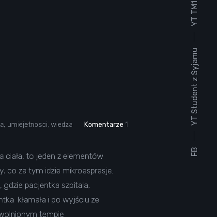
YT TM1930
YT Student z Syjamu
ia
,
umiejetnosci
,
wiedza
Komentarze
1
FB
 ciała, to jeden z elementów
, co za tym idzie mikroespresje.
gdzie pacjentka szpitala,
ntka kłamała i po wyjściu ze
 zwolnionym tempie