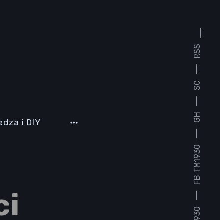
RSS
SC
GH
edza i DIY
FB TM1930
ci