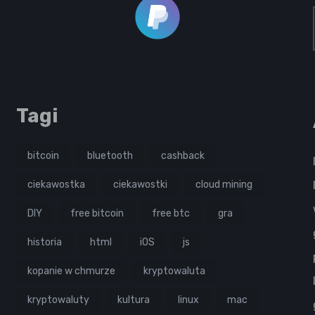
Tagi
bitcoin
bluetooth
cashback
ciekawostka
ciekawostki
cloud mining
DIY
free bitcoin
free btc
gra
historia
html
iOS
js
kopanie w chmurze
kryptowaluta
kryptowaluty
kultura
linux
mac