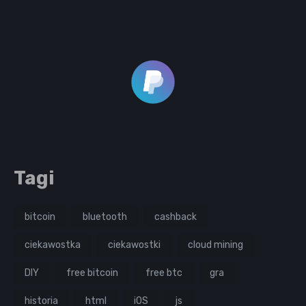
Tagi
bitcoin
bluetooth
cashback
ciekawostka
ciekawostki
cloud mining
DIY
free bitcoin
free btc
gra
historia
html
iOS
js