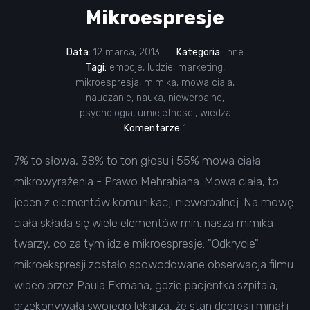
Mikroespresje
Data:
12 marca, 2013
Kategoria:
Inne
Tagi:
emocje
,
ludzie
,
marketing
,
mikroespresja
,
mimika
,
mowa ciala
,
nauczanie
,
nauka
,
niewerbalne
,
psychologia
,
umiejetnosci
,
wiedza
Komentarze
1
7% to słowa, 38% to ton głosu i 55% mowa ciała -
mikrowyrażenia - Prawo Mehrabiana. Mowa ciała, to
jeden z elementów komunikacji niewerbalnej. Na mowę
ciała składa się wiele elementów min. nasza mimika
twarzy, co za tym idzie mikroespresje. "Odkrycie"
mikroekspresji zostało spowodowane obserwacja filmu
wideo przez Paula Ekmana, gdzie pacjentka szpitala,
przekonywała swojego lekarza, że stan depresji minął i