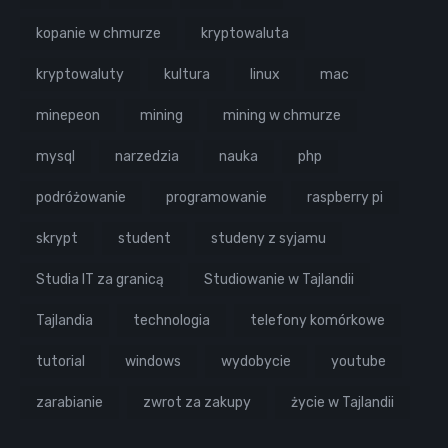
kopanie w chmurze
kryptowaluta
kryptowaluty
kultura
linux
mac
minepeon
mining
mining w chmurze
mysql
narzedzia
nauka
php
podróżowanie
programowanie
raspberry pi
skrypt
student
studeny z syjamu
Studia IT za granicą
Studiowanie w Tajlandii
Tajlandia
technologia
telefony komórkowe
tutorial
windows
wydobycie
youtube
zarabianie
zwrot za zakupy
życie w Tajlandii