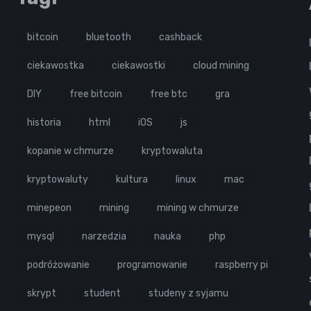
bitcoin
bluetooth
cashback
ciekawostka
ciekawostki
cloud mining
DIY
free bitcoin
free btc
gra
historia
html
iOS
js
kopanie w chmurze
kryptowaluta
kryptowaluty
kultura
linux
mac
minepeon
mining
mining w chmurze
mysql
narzedzia
nauka
php
podróżowanie
programowanie
raspberry pi
skrypt
student
studeny z syjamu