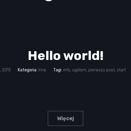
Hello world!
, 2013
Kategoria:
Inne
Tagi:
info
,
ogólem
,
pierwszy post
,
start
Więcej