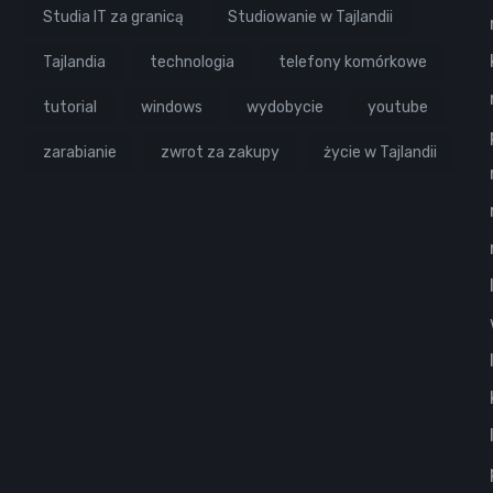
Studia IT za granicą
Studiowanie w Tajlandii
Tajlandia
technologia
telefony komórkowe
tutorial
windows
wydobycie
youtube
zarabianie
zwrot za zakupy
życie w Tajlandii