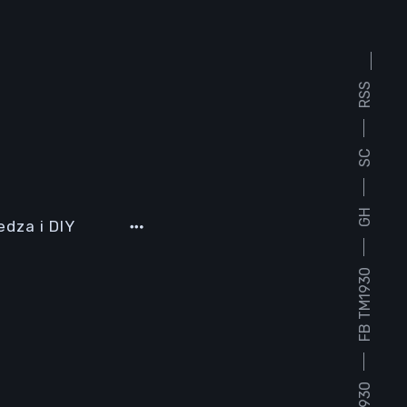
RSS
SC
GH
edza i DIY
FB TM1930