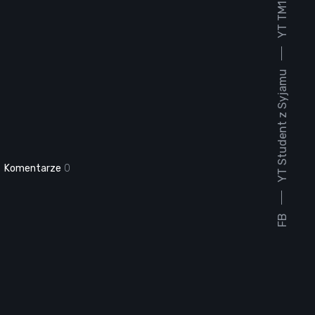
YT TM1930
YT Student z Syjamu
Komentarze
0
FB