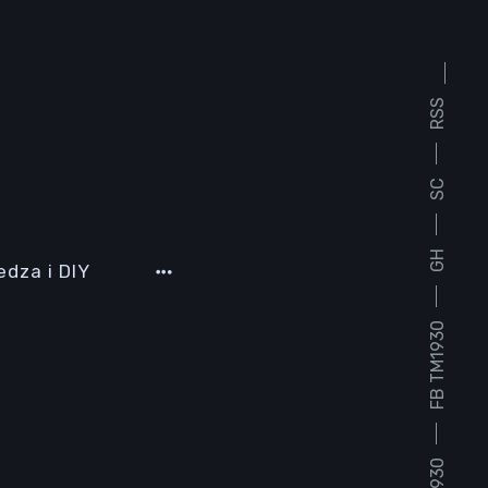
RSS
SC
GH
edza i DIY
FB TM1930