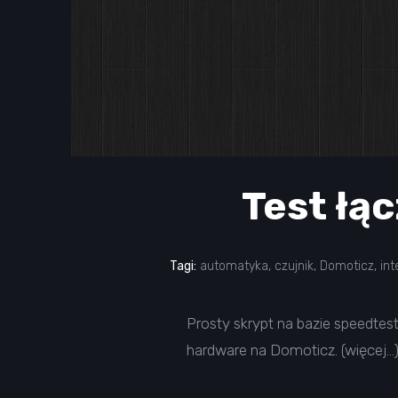
Test łąc
Tagi:
automatyka
,
czujnik
,
Domoticz
,
int
Prosty skrypt na bazie speedtest
hardware na Domoticz. (więcej…