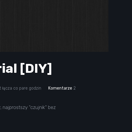
ial [DIY]
t łącza co pare godzin
Komentarze
2
 najprostszy "czujnik" bez