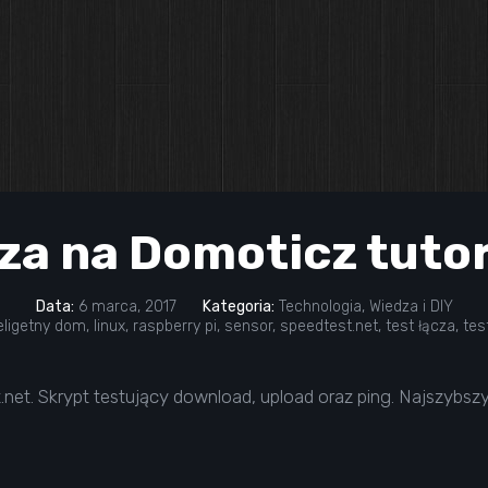
za na Domoticz tutor
Data:
6 marca, 2017
Kategoria:
Technologia
,
Wiedza i DIY
eligetny dom
,
linux
,
raspberry pi
,
sensor
,
speedtest.net
,
test łącza
,
tes
.net. Skrypt testujący download, upload oraz ping. Najszybszy,
)