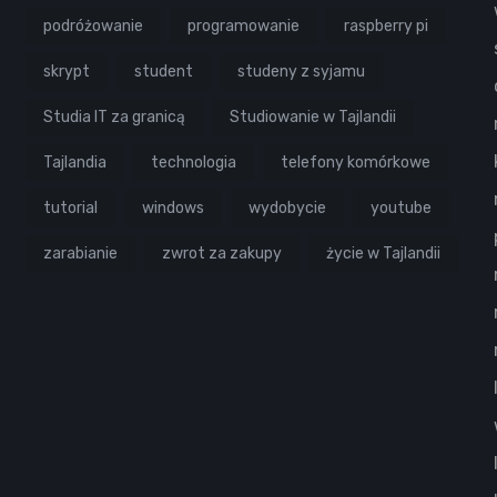
podróżowanie
programowanie
raspberry pi
skrypt
student
studeny z syjamu
Studia IT za granicą
Studiowanie w Tajlandii
Tajlandia
technologia
telefony komórkowe
tutorial
windows
wydobycie
youtube
zarabianie
zwrot za zakupy
życie w Tajlandii