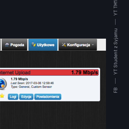
YT TM1930
YT Student z Syjamu
FB