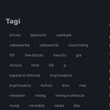
Tagi
bitcoin
bluetooth
cashback
ciekawostka
ciekawostki
cloud mining
DIY
free bitcoin
free btc
gra
historia
html
iOS
js
kopanie w chmurze
kryptowaluta
kryptowaluty
kultura
linux
mac
minepeon
mining
mining w chmurze
mysql
narzedzia
nauka
php