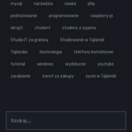
mysql
narzedzia
nauka
php
podróżowanie
programowanie
raspberry pi
skrypt
student
studeny z syjamu
Studia IT za granicą
Studiowanie w Tajlandii
Tajlandia
technologia
telefony komórkowe
tutorial
windows
wydobycie
youtube
zarabianie
zwrot za zakupy
życie w Tajlandii