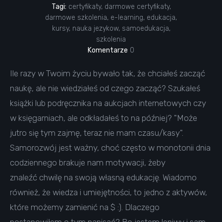
Tagi:
certyfikaty
,
darmowe certyfikaty
,
darmowe szkolenia
,
e-learning
,
edukacja
,
kursy
,
nauka jezykow
,
samoedukacja
,
szkolenia
Komentarze
0
Ile razy w Twoim życiu bywało tak, że chciałeś zacząć
naukę, ale nie wiedziałeś od czego zacząć? Szukałeś
książki lub podręcznika na aukcjach internetowych czy
w księgarniach, ale odkładałeś to na później? "Może
jutro się tym zajmę, teraz nie mam czasu/kasy".
Samorozwój jest ważny, choć często w monotonii dnia
codziennego brakuje nam motywacji, żeby
znaleźć chwilę na swoją własną edukację. Wiadomo
również, że wiedza i umiejętności, to jedno z aktywów,
które możemy zamienić na $ :). Dlaczego