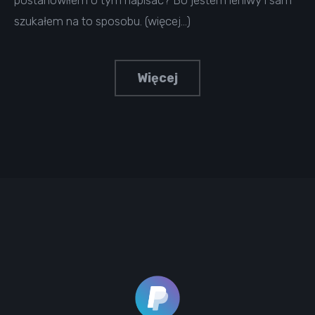
postanowiłem o tym napisać? Bo jestem leniwy i sam
szukałem na to sposobu. (więcej…)
Więcej