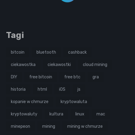
Tagi
bitcoin
bluetooth
cashback
ciekawostka
ciekawostki
cloud mining
DIY
free bitcoin
free btc
gra
historia
html
iOS
js
kopanie w chmurze
kryptowaluta
kryptowaluty
kultura
linux
mac
minepeon
mining
mining w chmurze