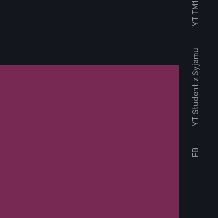
YT TM1930
YT Student z Syjamu
FB