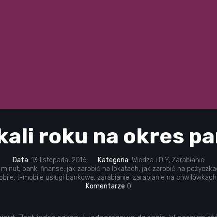
kali roku na okres p
Data:
13 listopada, 2016
Kategoria:
Wiedza i DIY
,
Zarabianie
 minut
,
bank
,
finanse
,
jak zarobić na lokatach
,
jak zarobić na pożyczka
obile
,
t-mobile usługi bankowe
,
zarabianie
,
zarabianie na chwilówkach
Komentarze
0