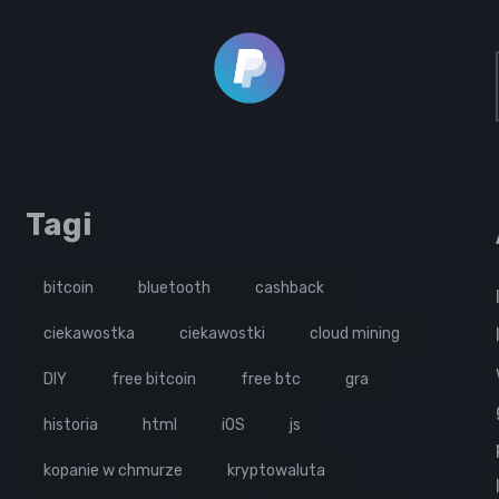
Tagi
bitcoin
bluetooth
cashback
ciekawostka
ciekawostki
cloud mining
DIY
free bitcoin
free btc
gra
historia
html
iOS
js
kopanie w chmurze
kryptowaluta