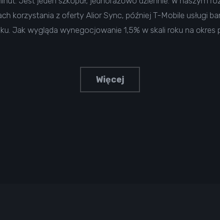
 minut. Jest jeden szkopuł, jednorazowo dziennie. W naszym 
ach korzystania z oferty Alior Sync, później T-Mobile usługi
nku. Jak wygląda wynegocjowanie 1,5% w skali roku na okres p
Więcej