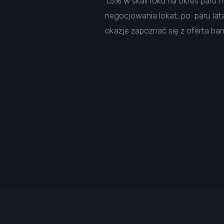
1,5% w skali roku na okres paru
negocjowania lokat, po paru lat
okazje zapoznać się z oferta ba