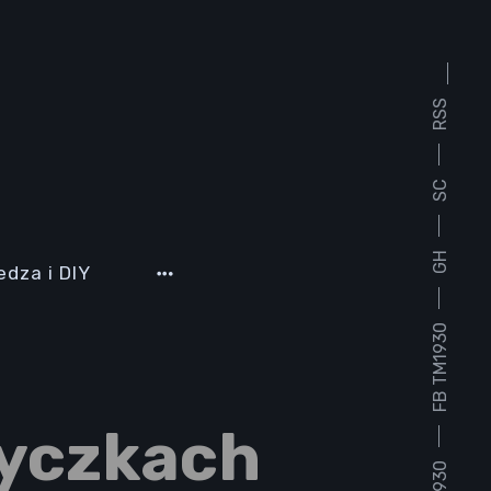
RSS
SC
GH
edza i DIY
FB TM1930
życzkach