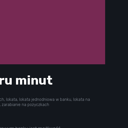
aru minut
ch
,
lokata
,
lokata jednodniowa w banku
,
lokata na
,
zarabianie na pożyczkach