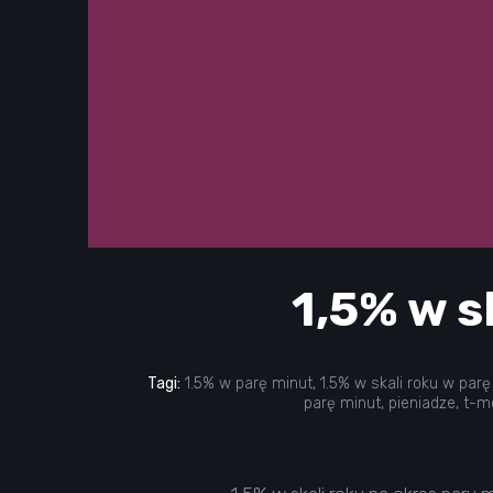
1,5% w s
Tagi:
1.5% w parę minut
,
1.5% w skali roku w parę
parę minut
,
pieniadze
,
t-m