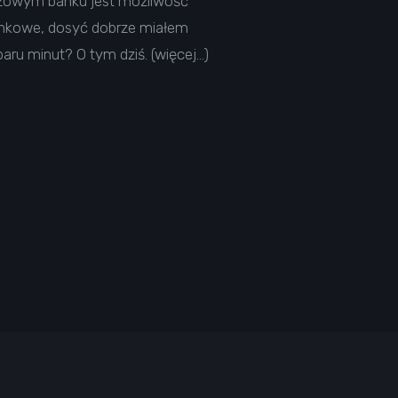
różowym banku jest możliwość
 bankowe, dosyć dobrze miałem
aru minut? O tym dziś. (więcej…)