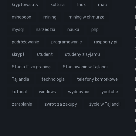
kryptowaluty
kultura
linux
mac
minepeon
mining
mining w chmurze
mysql
narzedzia
nauka
php
podróżowanie
programowanie
raspberry pi
skrypt
student
studeny z syjamu
Studia IT za granicą
Studiowanie w Tajlandii
Tajlandia
technologia
telefony komórkowe
tutorial
windows
wydobycie
youtube
zarabianie
zwrot za zakupy
życie w Tajlandii