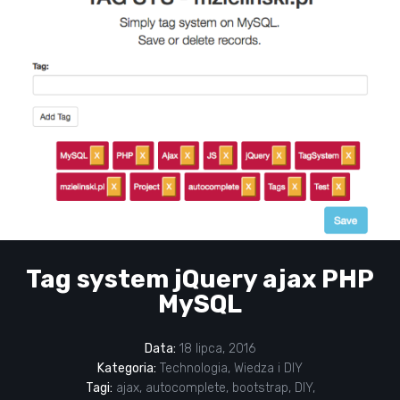
Tag system jQuery ajax PHP
MySQL
Data:
18 lipca, 2016
Kategoria:
Technologia
,
Wiedza i DIY
Tagi:
ajax
,
autocomplete
,
bootstrap
,
DIY
,