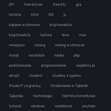
DIY
free bitcoin
free btc
gra
historia
html
iOS
js
kopanie w chmurze
kryptowaluta
kryptowaluty
kultura
linux
mac
minepeon
mining
mining w chmurze
mysql
narzedzia
nauka
php
podróżowanie
programowanie
raspberry pi
skrypt
student
studeny z syjamu
Studia IT za granicą
Studiowanie w Tajlandii
Tajlandia
technologia
telefony komórkowe
tutorial
windows
wydobycie
youtube